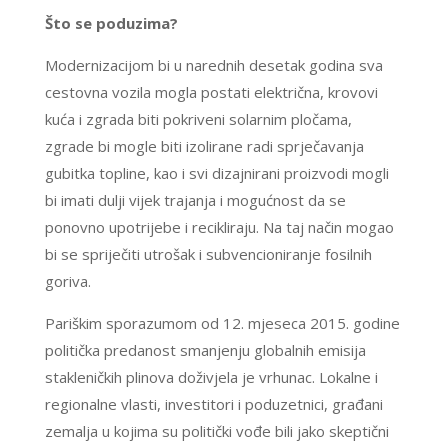
Što se poduzima?
Modernizacijom bi u narednih desetak godina sva
cestovna vozila mogla postati električna, krovovi
kuća i zgrada biti pokriveni solarnim pločama,
zgrade bi mogle biti izolirane radi sprječavanja
gubitka topline, kao i svi dizajnirani proizvodi mogli
bi imati dulji vijek trajanja i mogućnost da se
ponovno upotrijebe i recikliraju. Na taj način mogao
bi se spriječiti utrošak i subvencioniranje fosilnih
goriva.
Pariškim sporazumom od 12. mjeseca 2015. godine
politička predanost smanjenju globalnih emisija
stakleničkih plinova doživjela je vrhunac. Lokalne i
regionalne vlasti, investitori i poduzetnici, građani
zemalja u kojima su politički vođe bili jako skeptični