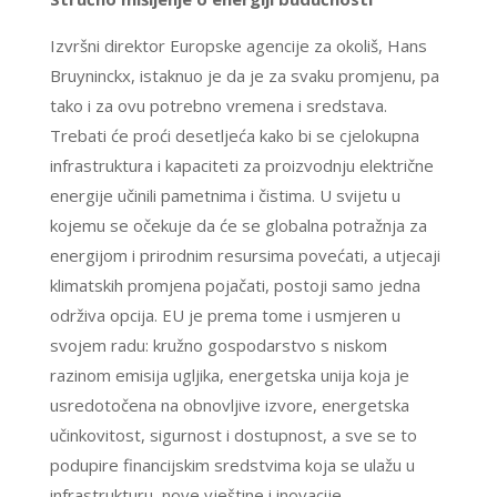
Izvršni direktor Europske agencije za okoliš, Hans
Bruyninckx, istaknuo je da je za svaku promjenu, pa
tako i za ovu potrebno vremena i sredstava.
Trebati će proći desetljeća kako bi se cjelokupna
infrastruktura i kapaciteti za proizvodnju električne
energije učinili pametnima i čistima. U svijetu u
kojemu se očekuje da će se globalna potražnja za
energijom i prirodnim resursima povećati, a utjecaji
klimatskih promjena pojačati, postoji samo jedna
održiva opcija. EU je prema tome i usmjeren u
svojem radu: kružno gospodarstvo s niskom
razinom emisija ugljika, energetska unija koja je
usredotočena na obnovljive izvore, energetska
učinkovitost, sigurnost i dostupnost, a sve se to
podupire financijskim sredstvima koja se ulažu u
infrastrukturu, nove vještine i inovacije.