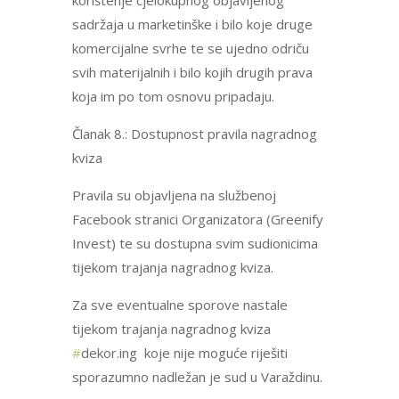
korištenje cjelokupnog objavljenog
sadržaja u marketinške i bilo koje druge
komercijalne svrhe te se ujedno odriču
svih materijalnih i bilo kojih drugih prava
koja im po tom osnovu pripadaju.
Članak 8.: Dostupnost pravila nagradnog
kviza
Pravila su objavljena na službenoj
Facebook stranici Organizatora (Greenify
Invest) te su dostupna svim sudionicima
tijekom trajanja nagradnog kviza.
Za sve eventualne sporove nastale
tijekom trajanja nagradnog kviza
#
dekor.ing koje nije moguće riješiti
sporazumno nadležan je sud u Varaždinu.