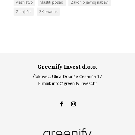
vlasništvo
vlastiti posao
Zakon o javnoj nabavi
Zemljište
ZK izvadak
Greenify Invest d.o.o.
Čakovec, Ulica Dobriše Cesarića 17
E-mail:
info@greenify-invest.hr