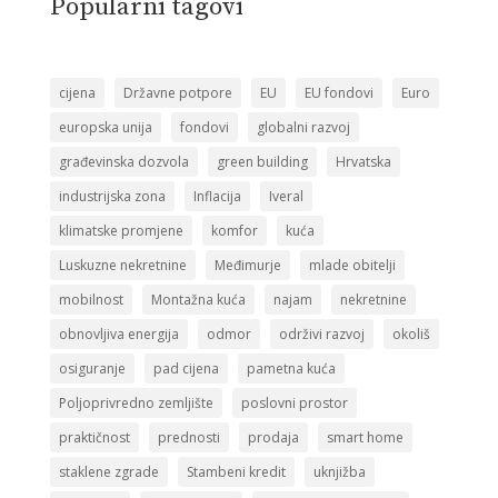
Popularni tagovi
cijena
Državne potpore
EU
EU fondovi
Euro
europska unija
fondovi
globalni razvoj
građevinska dozvola
green building
Hrvatska
industrijska zona
Inflacija
Iveral
klimatske promjene
komfor
kuća
Luskuzne nekretnine
Međimurje
mlade obitelji
mobilnost
Montažna kuća
najam
nekretnine
obnovljiva energija
odmor
održivi razvoj
okoliš
osiguranje
pad cijena
pametna kuća
Poljoprivredno zemljište
poslovni prostor
praktičnost
prednosti
prodaja
smart home
staklene zgrade
Stambeni kredit
uknjižba