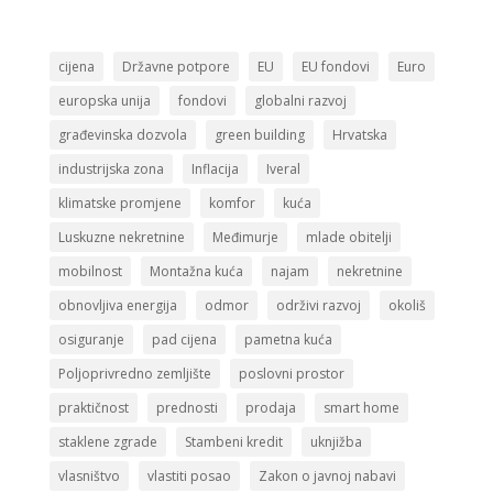
cijena
Državne potpore
EU
EU fondovi
Euro
europska unija
fondovi
globalni razvoj
građevinska dozvola
green building
Hrvatska
industrijska zona
Inflacija
Iveral
klimatske promjene
komfor
kuća
Luskuzne nekretnine
Međimurje
mlade obitelji
mobilnost
Montažna kuća
najam
nekretnine
obnovljiva energija
odmor
održivi razvoj
okoliš
osiguranje
pad cijena
pametna kuća
Poljoprivredno zemljište
poslovni prostor
praktičnost
prednosti
prodaja
smart home
staklene zgrade
Stambeni kredit
uknjižba
vlasništvo
vlastiti posao
Zakon o javnoj nabavi